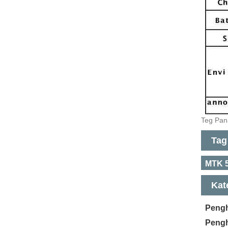
Teg Pan
Tag
MTK 5
Kat
Pengh
Pengh