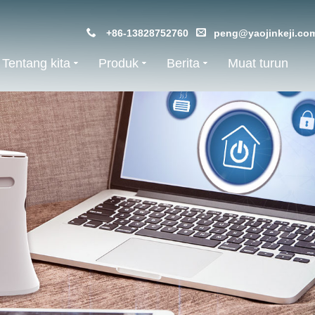
+86-13828752760
peng@yaojinkeji.co
Tentang kita
Produk
Berita
Muat turun