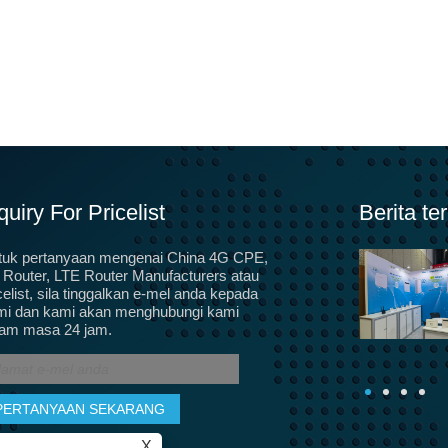
quiry For Pricelist
Berita ter
tuk pertanyaan mengenai China 4G CPE,
5G akan menggantikan gentian optik, terminal CPE
Router, LTE Router Manufacturers atau
5G untuk jalur lebar rumah, pensijilan peralatan CPE,
celist, sila tinggalkan e-mel anda kepada
SRRC, CTA
mi dan kami akan menghubungi kami
Sebenarnya, banyak orang telah menggunakan
lam masa 24 jam.
peralatan CPE pada era 3G dan 4G, seperti MIFI
seperti ini.
X