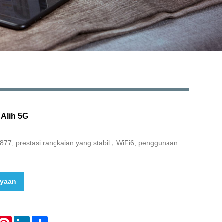
Live
Alih 5G
7, prestasi rangkaian yang stabil，WiFi6, penggunaan
nyaan
hatsApp
Pinterest
LinkedIn
Share