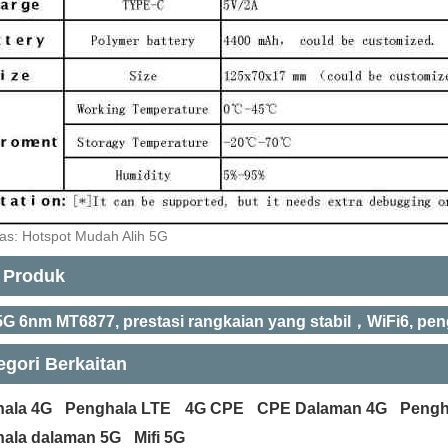
as: Hotspot Mudah Alih 5G
 Produk
G 6nm MT6877, prestasi rangkaian yang stabil，WiFi6, pe
egori Berkaitan
ala 4G
Penghala LTE
4G CPE
CPE Dalaman 4G
Pengh
ala dalaman 5G
Mifi 5G