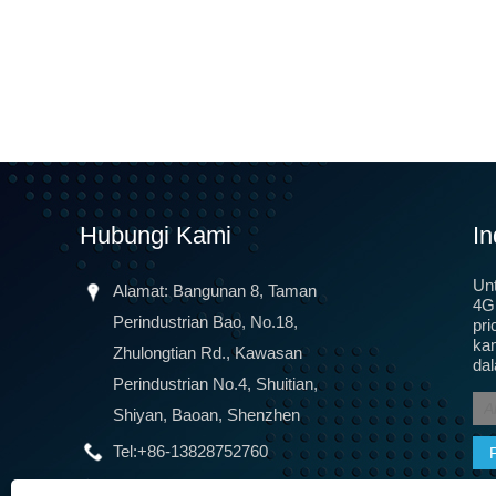
Hubungi Kami
In
Un
Alamat: Bangunan 8, Taman
4G 
Perindustrian Bao, No.18,
pri
ka
Zhulongtian Rd., Kawasan
da
Perindustrian No.4, Shuitian,
Shiyan, Baoan, Shenzhen
Tel:
+86-13828752760
telefon:
+86-13828752760