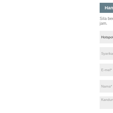
Han
Sila b
jam.