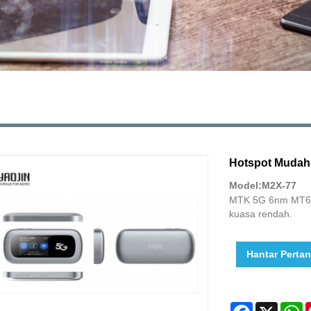
Hotspot Mudah 
Model:M2X-77
MTK 5G 6nm MT687
kuasa rendah.
Hantar Perta
Facebook
X
W